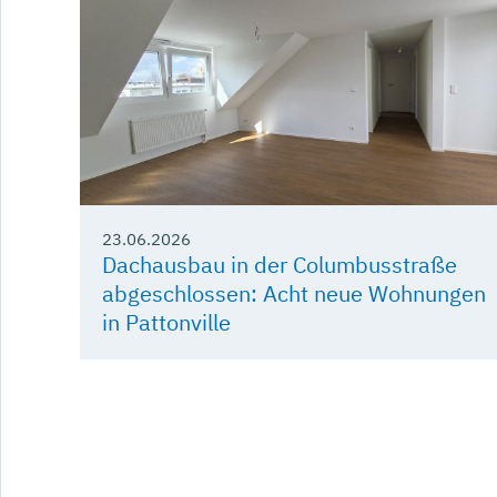
23.06.2026
Dachausbau in der Columbusstraße
abgeschlossen: Acht neue Wohnungen
in Pattonville